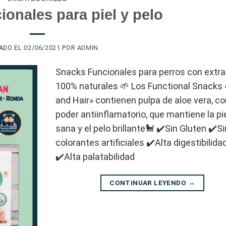
onales para piel y pelo
CADO EL
02/06/2021
POR
ADMIN
Snacks Funcionales para perros con extr
100% naturales 🌱 Los Functional Snacks 
and Hair» contienen pulpa de aloe vera, c
poder antiinflamatorio, que mantiene la pi
sana y el pelo brillante🐩 ✔️Sin Gluten ✔️Si
colorantes artificiales ✔️Alta digestibilida
✔️Alta palatabilidad
CONTINUAR LEYENDO
→