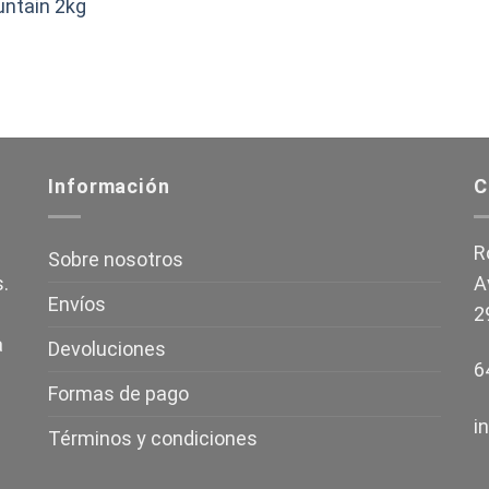
untain 2kg
Información
C
R
Sobre nosotros
.
A
Envíos
2
a
Devoluciones
6
Formas de pago
i
Términos y condiciones