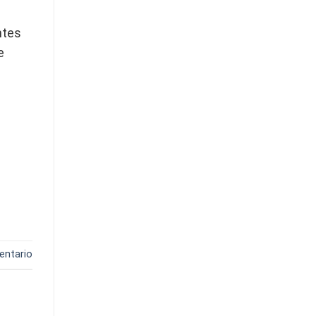
ntes
e
entario