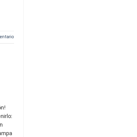
entario
ón!
nirlo:
en
rampa