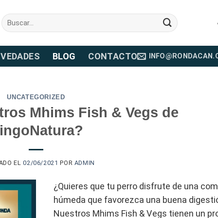
Buscar
por:
VEDADES
BLOG
CONTACTO
INFO@RONDACAN.
UNCATEGORIZED
ros Mhims Fish & Vegs de
ingoNatura?
CADO EL
02/06/2021
POR
ADMIN
¿Quieres que tu perro disfrute de una com
húmeda que favorezca una buena digesti
Nuestros Mhims Fish & Vegs tienen un p