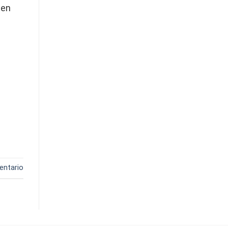
 en
entario