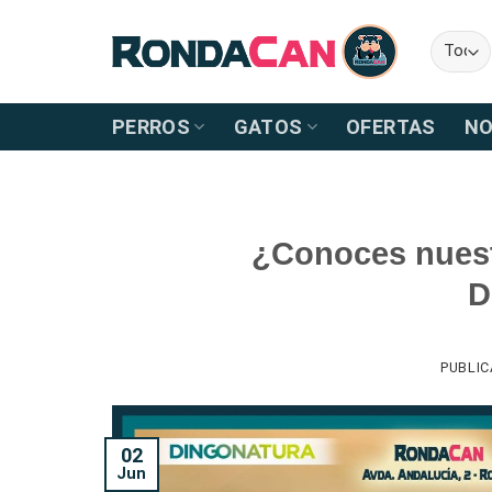
Skip
to
content
PERROS
GATOS
OFERTAS
NO
¿Conoces nuest
D
PUBLI
02
Jun