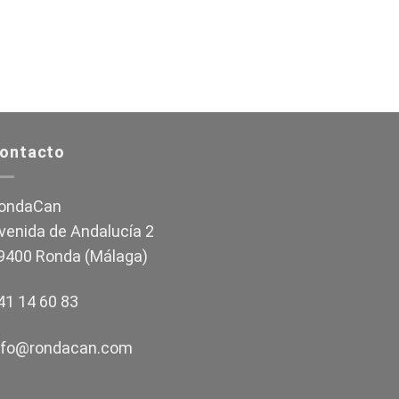
ontacto
ondaCan
venida de Andalucía 2
9400 Ronda (Málaga)
41 14 60 83
nfo@rondacan.com