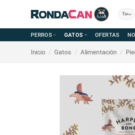
Skip
to
content
PERROS
GATOS
OFERTAS
NO
Inicio
/
Gatos
/
Alimentación
/
Pi