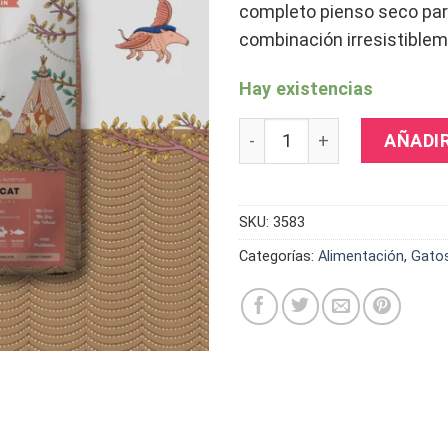
completo pienso seco par
combinación irresistiblem
Hay existencias
Harper & Bone Sterilised C
AÑADI
SKU:
3583
Categorías:
Alimentación
,
Gato