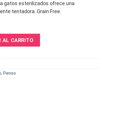
a gatos esterilizados ofrece una
ente tentadora. Grain Free.
at Wild Mountain 2kg cantidad
R AL CARRITO
s
,
Pienso