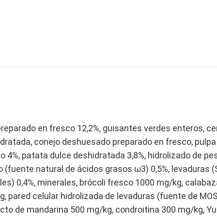
preparado en fresco 12,2%, guisantes verdes enteros, c
idratada, conejo deshuesado preparado en fresco, pulpa
o 4%, patata dulce deshidratada 3,8%, hidrolizado de pes
ino (fuente natural de ácidos grasos ω3) 0,5%, levaduras
es) 0,4%, minerales, brócoli fresco 1000 mg/kg, calaba
pared celular hidrolizada de levaduras (fuente de MOS)
to de mandarina 500 mg/kg, condroitina 300 mg/kg, Yuc