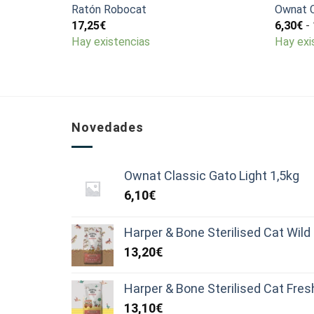
Ratón Robocat
Ownat C
17,25
€
6,30
€
-
Hay existencias
Hay exi
Novedades
Ownat Classic Gato Light 1,5kg
6,10
€
Harper & Bone Sterilised Cat Wil
13,20
€
Harper & Bone Sterilised Cat Fre
13,10
€