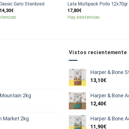
lassic Gato Sterilized
Lata Multipack Pollo 12x70gr
Rango
14,30
€
17,80
€
de
stencias
Hay existencias
precios:
desde
6,30€
hasta
14,30€
Vistos recientemente
Harper & Bone St
13,10
€
d Mountain 2kg
Harper & Bone Ad
12,40
€
sh Market 2kg
Harper & Bone Ad
11,90
€