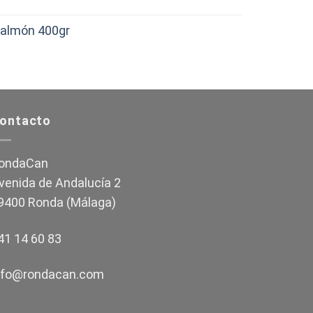
Salmón 400gr
ontacto
ondaCan
venida de Andalucía 2
9400 Ronda (Málaga)
41 14 60 83
nfo@rondacan.com