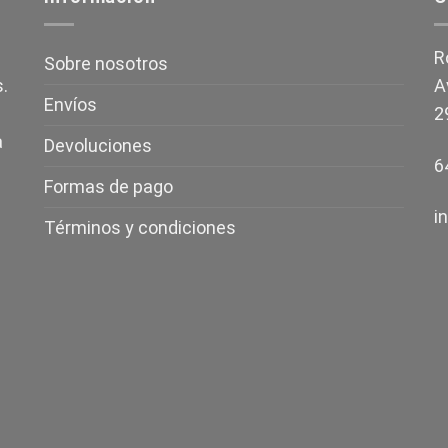
R
Sobre nosotros
.
A
Envíos
2
a
Devoluciones
6
Formas de pago
i
Términos y condiciones