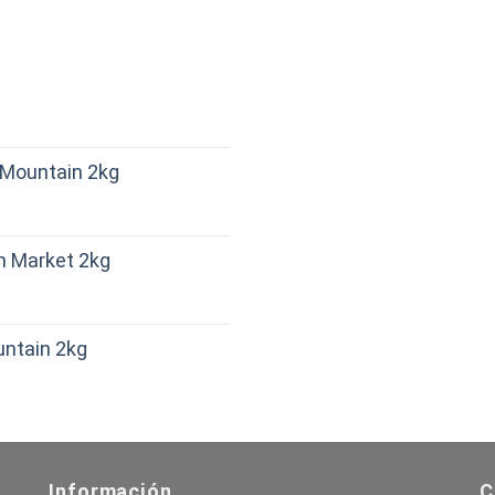
d Mountain 2kg
sh Market 2kg
untain 2kg
Información
C