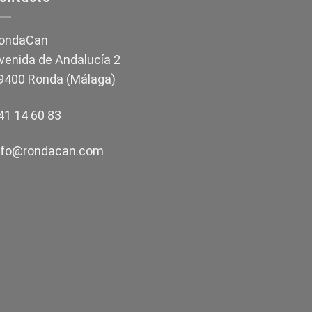
ondaCan
venida de Andalucía 2
9400 Ronda (Málaga)
41 14 60 83
nfo@rondacan.com