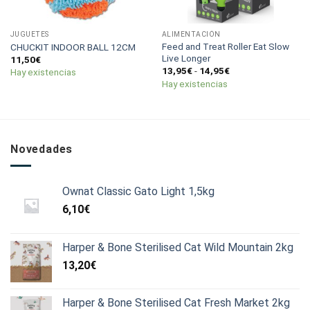
JUGUETES
ALIMENTACIÓN
Feed and Treat Roller Eat Slow
CHUCKIT INDOOR BALL 12CM
Live Longer
11,50
€
Rango
13,95
€
-
14,95
€
Hay existencias
de
Hay existencias
precios:
desde
13,95€
hasta
14,95€
Novedades
Ownat Classic Gato Light 1,5kg
6,10
€
Harper & Bone Sterilised Cat Wild Mountain 2kg
13,20
€
Harper & Bone Sterilised Cat Fresh Market 2kg