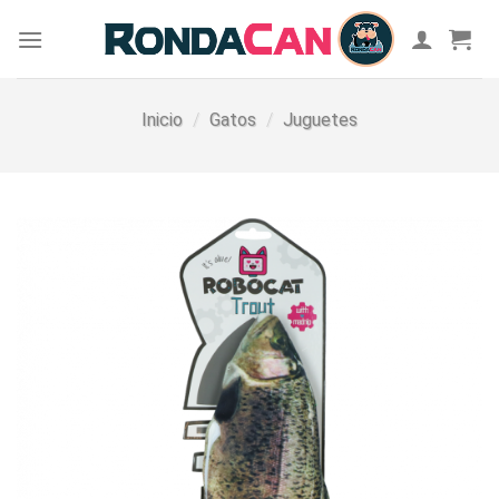
Skip
to
content
Inicio
/
Gatos
/
Juguetes