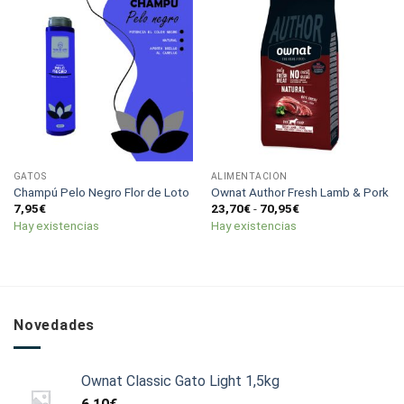
GATOS
ALIMENTACIÓN
Champú Pelo Negro Flor de Loto
Ownat Author Fresh Lamb & Pork
Rango
7,95
€
23,70
€
-
70,95
€
de
Hay existencias
Hay existencias
precios:
desde
23,70€
hasta
70,95€
Novedades
Ownat Classic Gato Light 1,5kg