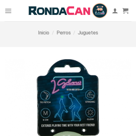
Skip
to
content
Inicio
/
Perros
/
Juguetes