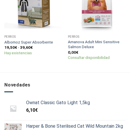
PERROS
PERROS
Amanova Adult Mini Sensitive
Albornoz Super Absorbente
Salmon Deluxe
Rango
19,50
€
-
39,60
€
de
0,00
€
Hay existencias
precios:
Consultar disponibilidad
desde
19,50€
hasta
39,60€
Novedades
Ownat Classic Gato Light 1,5kg
6,10
€
Harper & Bone Sterilised Cat Wild Mountain 2kg