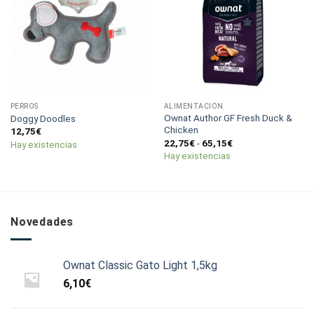
PERROS
ALIMENTACIÓN
Ownat Author GF Fresh Duck &
Doggy Doodles
Chicken
12,75
€
Rango
22,75
€
-
65,15
€
Hay existencias
de
Hay existencias
precios:
desde
22,75€
hasta
65,15€
Novedades
Ownat Classic Gato Light 1,5kg
6,10
€