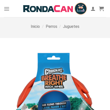
Skip
to
content
Inicio
/
Perros
/
Juguetes