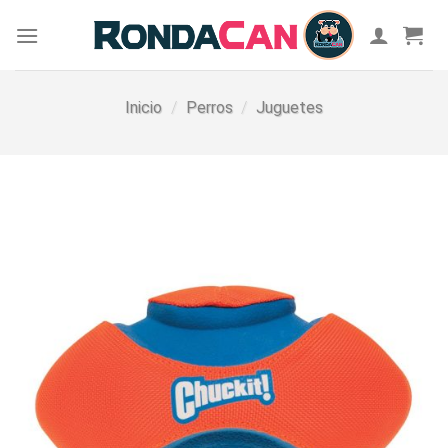
Skip
to
content
Inicio
/
Perros
/
Juguetes