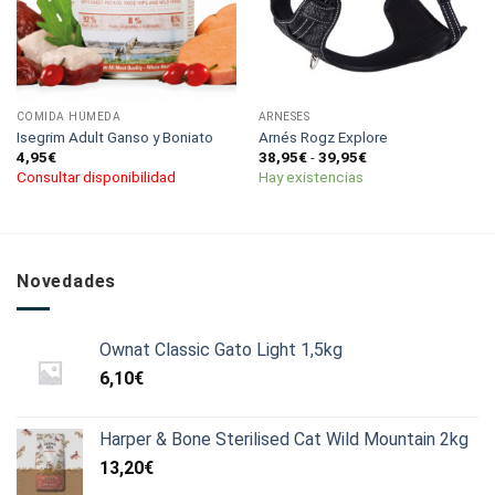
COMIDA HÚMEDA
ARNESES
Isegrim Adult Ganso y Boniato
Arnés Rogz Explore
Rango
4,95
€
38,95
€
-
39,95
€
de
Consultar disponibilidad
Hay existencias
precios:
desde
38,95€
hasta
39,95€
Novedades
Ownat Classic Gato Light 1,5kg
6,10
€
Harper & Bone Sterilised Cat Wild Mountain 2kg
13,20
€