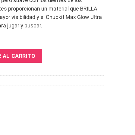
, pero suave con los dientes de los
ntes proporcionan un material que BRILLA
r visibilidad y el Chuckit Max Glow Ultra
ra jugar y buscar.
ch Stick cantidad
R AL CARRITO