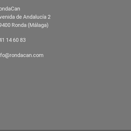
ondaCan
venida de Andalucía 2
9400 Ronda (Málaga)
41 14 60 83
nfo@rondacan.com