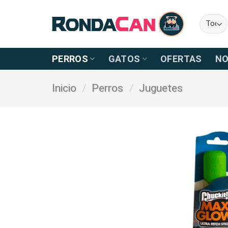
Skip
to
content
PERROS
GATOS
OFERTAS
NO
Inicio
/
Perros
/
Juguetes