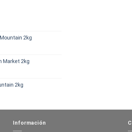
d Mountain 2kg
sh Market 2kg
untain 2kg
Información
C