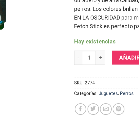
duradero y de alta calidad
perros.
Los colores brilla
EN LA OSCURIDAD para mayo
Fetch Stick es perfecto pa
Hay existencias
Chuckit Max Glow Ultra Fet
AÑADI
SKU:
2774
Categorías:
Juguetes
,
Perros