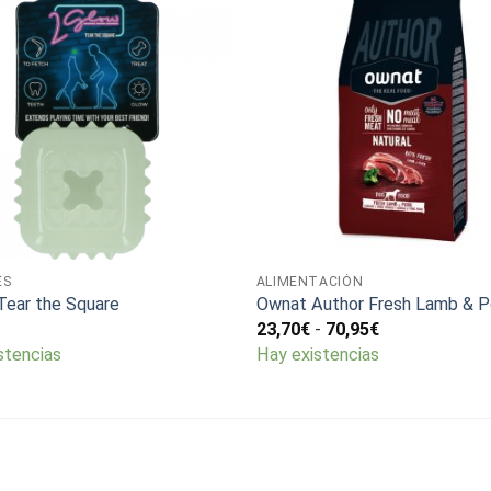
ES
ALIMENTACIÓN
Tear the Square
Ownat Author Fresh Lamb & P
Rango
23,70
€
-
70,95
€
de
stencias
Hay existencias
precios:
desde
23,70€
hasta
70,95€